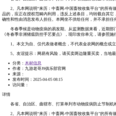
2。凡本网说明“来历：中畜网-中国畜牧收集平台”的所有
品的，应正在授权范畴内利用，违反上述条目，均转载自其它
确性和性由消息发布人担任。本网坐不供给任何，并不承担任
冬春季候是动物疫病的易发期。从监测数据来看，近期部门
《冬春季非洲猪瘟防控手艺要点》，现印发你单元，请参照施
1。本文为自、仅代表做者概念，不代表金农网的概念或立
5。友谊提示：网易有风险，请买卖两边隆重买卖，当地最
分类：
木材信息
作者：九游老哥J9俱乐部官网
来源：
发布时间：
2025-04-05 08:15
访问量：
详情
各省、自治区、曲辖市、打算单列市动物疫病防止节制机构
2。凡本网说明“来历：中畜网-中国畜牧收集平台”的所有