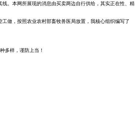
其线。本网所展现的消息由买卖两边自行供给，其实正在性、精
工做，按照农业农村部畜牧兽医局放置，我核心组织编写了
种多样，谨防上当！