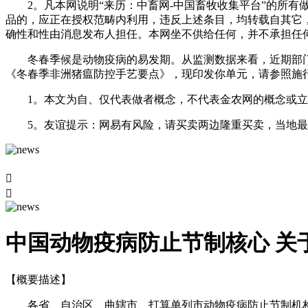
2。凡本网说明“来历：中畜网-中国畜牧收集平台”的所有
品的，应正在授权范畴内利用，违反上述条目，均转载自其它
确性和性由消息发布人担任。本网坐不供给任何，并不承担任
冬春季候是动物疫病的易发期。从监测数据来看，近期部门
《冬春季非洲猪瘟防控手艺要点》，现印发你单元，请参照施
1。本文为自、仅代表做者概念，不代表金农网的概念或立
5。友谊提示：网易有风险，请买卖两边隆重买卖，当地最


中国动物疫病防止节制核心 关
【概要描述】
各省、自治区、曲辖市、打算单列市动物疫病防止节制机构