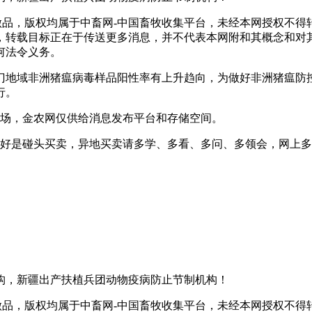
做品，版权均属于中畜网-中国畜牧收集平台，未经本网授权不得
，转载目标正在于传送更多消息，并不代表本网附和其概念和对
何法令义务。
地域非洲猪瘟病毒样品阳性率有上升趋向，为做好非洲猪瘟防控
行。
场，金农网仅供给消息发布平台和存储空间。
好是碰头买卖，异地买卖请多学、多看、多问、多领会，网上多
，新疆出产扶植兵团动物疫病防止节制机构！
做品，版权均属于中畜网-中国畜牧收集平台，未经本网授权不得