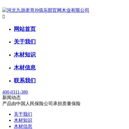

网站首页
关于我们
木材知识
木材信息
联系我们
400-0311-380
新闻动态
产品由中国人民保险公司承担质量保险
关于我们
木材知识
木材信息