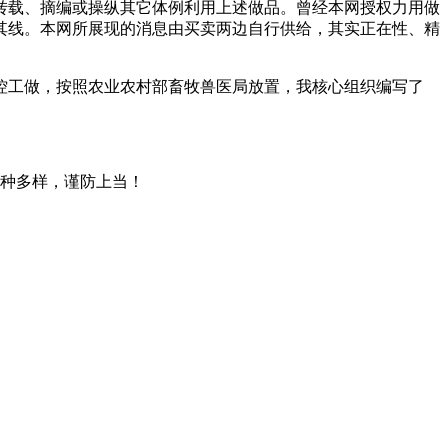
转载、摘编或操纵其它体例利用上述做品。曾经本网授权力用做
其线。本网所展现的消息由买卖两边自行供给，其实正在性、精
工做，按照农业农村部畜牧兽医局放置，我核心组织编写了
种多样，谨防上当！