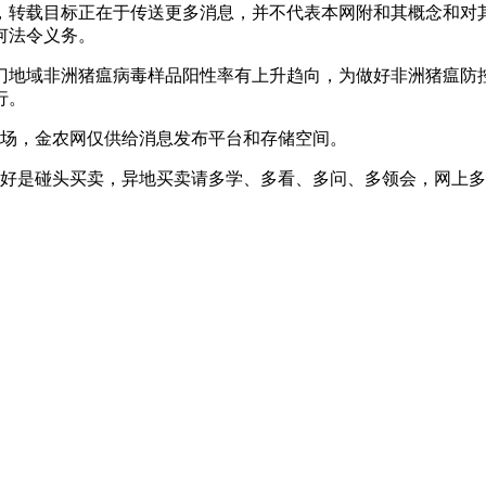
，转载目标正在于传送更多消息，并不代表本网附和其概念和对
何法令义务。
地域非洲猪瘟病毒样品阳性率有上升趋向，为做好非洲猪瘟防控
行。
场，金农网仅供给消息发布平台和存储空间。
好是碰头买卖，异地买卖请多学、多看、多问、多领会，网上多