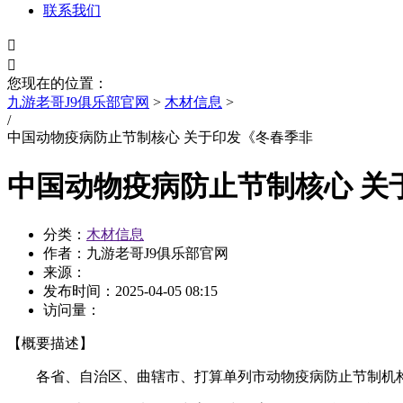
联系我们


您现在的位置：
九游老哥J9俱乐部官网
>
木材信息
>
/
中国动物疫病防止节制核心 关于印发《冬春季非
中国动物疫病防止节制核心 关
分类：
木材信息
作者：九游老哥J9俱乐部官网
来源：
发布时间：
2025-04-05 08:15
访问量：
【概要描述】
各省、自治区、曲辖市、打算单列市动物疫病防止节制机构