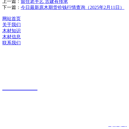
上一篇：
留住老手艺 古建有传承
下一篇：
今日最新原木期货价钱行情查询（2025年2月11日）
网站首页
关于我们
木材知识
木材信息
联系我们
河北九游老哥J9俱乐部官网木业有限公司
服务热线：
400-0311-
380
生产基地：
中国 河北 正定县 南岗村北工业园
九游老哥
版权所有：河北九游老哥J9俱乐部官网木业有限公司