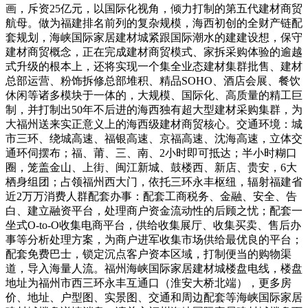
画，斥资25亿元，以国际化视角，倾力打制的第五代建材商贸
航母。做为福建排名前列的复杂规模，海西初创的全财产链配
套规划，海峡国际家居建材城紧跟国际潮水的建建设想，保守
建材商贸概念，正在完成建材商贸模式、家拆采购体验的逾越
式升级的根本上，还将实现一个集全业态建材集群批售、建材
总部运营、粉饰拆修总部堆积、精品SOHO、酒店会展、餐饮
休闲等诸多模块于一体的，大规模、国际化、高质量的精工巨
制，并打制出50年不后进的海西独有超大型建材采购集群，为
大福州送来实正意义上的海西级建材商贸核心。交通环境：城
市三环、绕城高速、福银高速、京福高速、沈海高速，立体交
通环伺摆布；福、莆、三、南、2小时即可抵达；半小时糊口
圈，笼盖金山、上街、闽江新城、鼓楼西、新店、贵安，6大
栖身组团；占领福州西大门，依托三环永丰枢纽，辐射福建省
近2万万消费人群配套办事：配套工商税务、金融、安全、告
白、建立融资平台，处理商户资金流动性的后顾之忧；配套一
坐式O-to-O收集电商平台，供给收集展厅、收集买卖、售后办
事等分析处理方案，为商户进军收集市场供给最优良的平台；
配套免费巴士，锁定沉点客户资本区域，打制便当的购物渠
道，导入海量人流。福州海峡国际家居建材城楼盘电线，楼盘
地址为福州市西三环永丰互通口（淮安大桥北端），更多房
价、地址、户型图、实景图、交通和周边配套等海峡国际家居