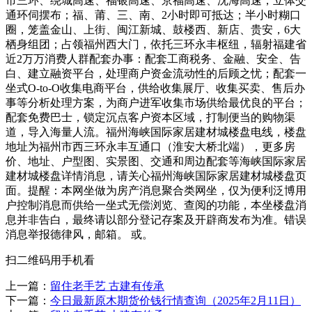
市三环、绕城高速、福银高速、京福高速、沈海高速，立体交
通环伺摆布；福、莆、三、南、2小时即可抵达；半小时糊口
圈，笼盖金山、上街、闽江新城、鼓楼西、新店、贵安，6大
栖身组团；占领福州西大门，依托三环永丰枢纽，辐射福建省
近2万万消费人群配套办事：配套工商税务、金融、安全、告
白、建立融资平台，处理商户资金流动性的后顾之忧；配套一
坐式O-to-O收集电商平台，供给收集展厅、收集买卖、售后办
事等分析处理方案，为商户进军收集市场供给最优良的平台；
配套免费巴士，锁定沉点客户资本区域，打制便当的购物渠
道，导入海量人流。福州海峡国际家居建材城楼盘电线，楼盘
地址为福州市西三环永丰互通口（淮安大桥北端），更多房
价、地址、户型图、实景图、交通和周边配套等海峡国际家居
建材城楼盘详情消息，请关心福州海峡国际家居建材城楼盘页
面。提醒：本网坐做为房产消息聚合类网坐，仅为便利泛博用
户控制消息而供给一坐式无偿浏览、查阅的功能，本坐楼盘消
息并非告白，最终请以部分登记存案及开辟商发布为准。错误
消息举报德律风，邮箱。 或。
扫二维码用手机看
上一篇：
留住老手艺 古建有传承
下一篇：
今日最新原木期货价钱行情查询（2025年2月11日）