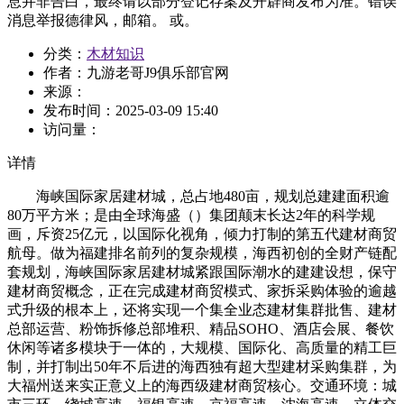
息并非告白，最终请以部分登记存案及开辟商发布为准。错误
消息举报德律风，邮箱。 或。
分类：
木材知识
作者：九游老哥J9俱乐部官网
来源：
发布时间：
2025-03-09 15:40
访问量：
详情
海峡国际家居建材城，总占地480亩，规划总建建面积逾
80万平方米；是由全球海盛（）集团颠末长达2年的科学规
画，斥资25亿元，以国际化视角，倾力打制的第五代建材商贸
航母。做为福建排名前列的复杂规模，海西初创的全财产链配
套规划，海峡国际家居建材城紧跟国际潮水的建建设想，保守
建材商贸概念，正在完成建材商贸模式、家拆采购体验的逾越
式升级的根本上，还将实现一个集全业态建材集群批售、建材
总部运营、粉饰拆修总部堆积、精品SOHO、酒店会展、餐饮
休闲等诸多模块于一体的，大规模、国际化、高质量的精工巨
制，并打制出50年不后进的海西独有超大型建材采购集群，为
大福州送来实正意义上的海西级建材商贸核心。交通环境：城