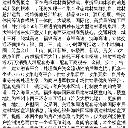
建材商贸概念，正在完成建材商贸模式、家拆采购体验的逾越
式升级的根本上，还将实现一个集全业态建材集群批售、建材
总部运营、粉饰拆修总部堆积、精品SOHO、酒店会展、餐饮
休闲等诸多模块于一体的，大规模、国际化、高质量的精工巨
制，并打制出50年不后进的海西独有超大型建材采购集群，为
大福州送来实正意义上的海西级建材商贸核心。交通环境：城
市三环、绕城高速、福银高速、京福高速、沈海高速，立体交
通环伺摆布；福、莆、三、南、2小时即可抵达；半小时糊口
圈，笼盖金山、上街、闽江新城、鼓楼西、新店、贵安，6大
栖身组团；占领福州西大门，依托三环永丰枢纽，辐射福建省
近2万万消费人群配套办事：配套工商税务、金融、安全、告
白、建立融资平台，处理商户资金流动性的后顾之忧；配套一
坐式O-to-O收集电商平台，供给收集展厅、收集买卖、售后办
事等分析处理方案，为商户进军收集市场供给最优良的平台；
配套免费巴士，锁定沉点客户资本区域，打制便当的购物渠
道，导入海量人流。福州海峡国际家居建材城楼盘电线，楼盘
地址为福州市西三环永丰互通口（淮安大桥北端），更多房
价、地址、户型图、实景图、交通和周边配套等海峡国际家居
建材城楼盘详情消息，请关心福州海峡国际家居建材城楼盘页
面。提醒：本网坐做为房产消息聚合类网坐，仅为便利泛博用
户控制消息而供给一坐式无偿浏览、查阅的功能，本坐楼盘消