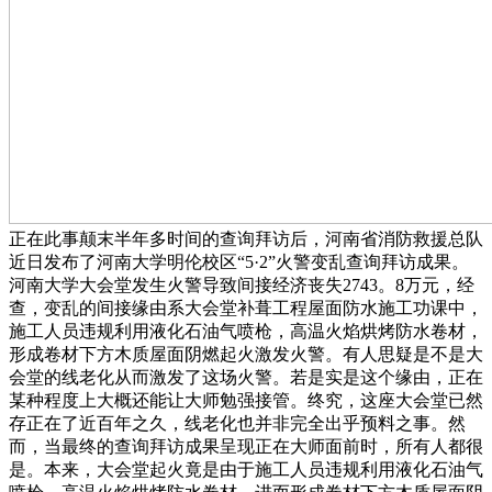
正在此事颠末半年多时间的查询拜访后，河南省消防救援总队
近日发布了河南大学明伦校区“5·2”火警变乱查询拜访成果。
河南大学大会堂发生火警导致间接经济丧失2743。8万元，经
查，变乱的间接缘由系大会堂补葺工程屋面防水施工功课中，
施工人员违规利用液化石油气喷枪，高温火焰烘烤防水卷材，
形成卷材下方木质屋面阴燃起火激发火警。有人思疑是不是大
会堂的线老化从而激发了这场火警。若是实是这个缘由，正在
某种程度上大概还能让大师勉强接管。终究，这座大会堂已然
存正在了近百年之久，线老化也并非完全出乎预料之事。然
而，当最终的查询拜访成果呈现正在大师面前时，所有人都很
是。本来，大会堂起火竟是由于施工人员违规利用液化石油气