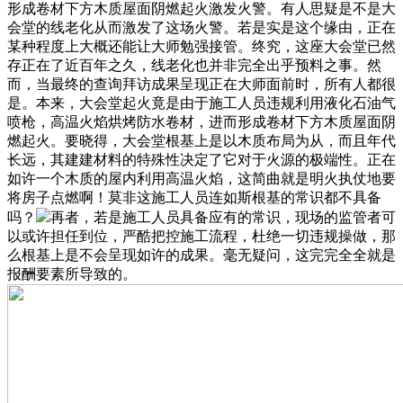
形成卷材下方木质屋面阴燃起火激发火警。有人思疑是不是大
会堂的线老化从而激发了这场火警。若是实是这个缘由，正在
某种程度上大概还能让大师勉强接管。终究，这座大会堂已然
存正在了近百年之久，线老化也并非完全出乎预料之事。然
而，当最终的查询拜访成果呈现正在大师面前时，所有人都很
是。本来，大会堂起火竟是由于施工人员违规利用液化石油气
喷枪，高温火焰烘烤防水卷材，进而形成卷材下方木质屋面阴
燃起火。要晓得，大会堂根基上是以木质布局为从，而且年代
长远，其建建材料的特殊性决定了它对于火源的极端性。正在
如许一个木质的屋内利用高温火焰，这简曲就是明火执仗地要
将房子点燃啊！莫非这施工人员连如斯根基的常识都不具备
吗？
再者，若是施工人员具备应有的常识，现场的监管者可
以或许担任到位，严酷把控施工流程，杜绝一切违规操做，那
么根基上是不会呈现如许的成果。毫无疑问，这完完全全就是
报酬要素所导致的。