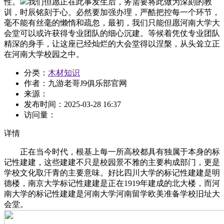
性。
我们但愿正在此事发生后，务需要将此做为深刻的教
训，时辰铭刻于心。必然要加强办理，严酷把控每一个环节，
毫不能有丝毫的懒惰和疏忽，最初，我们只能但愿河南大学大
会堂可以或许获得专业团队的细心沉建。等候着凭仗专业团队
精深的身手，让这座已经灿烂的大会堂得以涅槃，从头耸立正
在河南大学校园之中。
分类：
木材知识
作者：九游老哥J9俱乐部官网
来源：
发布时间：
2025-03-28 16:37
访问量：
详情
正在当今时代，根基上每一所高校都具有独属于本身的标
记性建建，这些建建不只是校园景不雅的主要构成部门，更是
学校文化取汗青的主要意味。好比四川大学的标记性建建是明
德楼，南京大学标记性建建是正在1919年建成的北大楼，而河
南大学的标记性建建是河南大学河南留学欧美准备学校旧址大
会堂。