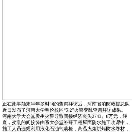
正在此事颠末半年多时间的查询拜访后，河南省消防救援总队
近日发布了河南大学明伦校区“5·2”火警变乱查询拜访成果。
河南大学大会堂发生火警导致间接经济丧失2743。8万元，经
查，变乱的间接缘由系大会堂补葺工程屋面防水施工功课中，
施工人员违规利用液化石油气喷枪，高温火焰烘烤防水卷材，