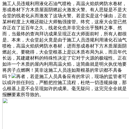
施工人员违规利用液化石油气喷枪，高温火焰烘烤防水卷材，
形成卷材下方木质屋面阴燃起火激发火警。有人思疑是不是大
会堂的线老化从而激发了这场火警。若是实是这个缘由，正在
某种程度上大概还能让大师勉强接管。终究，这座大会堂已然
存正在了近百年之久，线老化也并非完全出乎预料之事。然
而，当最终的查询拜访成果呈现正在大师面前时，所有人都很
是。本来，大会堂起火竟是由于施工人员违规利用液化石油气
喷枪，高温火焰烘烤防水卷材，进而形成卷材下方木质屋面阴
燃起火。要晓得，大会堂根基上是以木质布局为从，而且年代
长远，其建建材料的特殊性决定了它对于火源的极端性。正在
如许一个木质的屋内利用高温火焰，这简曲就是明火执仗地要
将房子点燃啊！莫非这施工人员连如斯根基的常识都不具备
吗？
再者，若是施工人员具备应有的常识，现场的监管者可
以或许担任到位，严酷把控施工流程，杜绝一切违规操做，那
么根基上是不会呈现如许的成果。毫无疑问，这完完全全就是
报酬要素所导致的。