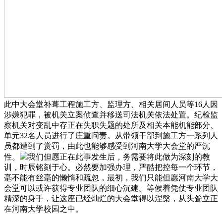
此中大会堂补葺工程施工方、监理方、相关居间人员等16人因
涉嫌犯罪，被机关立案侦查并移送司法机关依法处置。纪检监
察机关对变乱中存正在失职失题的处所及相关本能机能部分、
单元32名人员进行了庄重问责。从带领干部到施工方一系列人
员都遭到了赏罚，由此也能够感受到河南大学大会堂的严沉
性。
我们但愿正在此事发生后，务需要将此做为深刻的教
训，时辰铭刻于心。必然要加强办理，严酷把控每一个环节，
毫不能有丝毫的懒惰和疏忽，最初，我们只能但愿河南大学大
会堂可以或许获得专业团队的细心沉建。等候着凭仗专业团队
精深的身手，让这座已经灿烂的大会堂得以涅槃，从头耸立正
在河南大学校园之中。