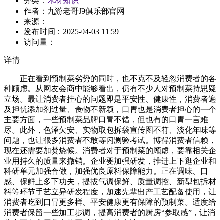
分类：
木材知识
作者：九游老哥J9俱乐部官网
来源：
发布时间：
2025-04-03 11:59
访问量：
详情
正在看到预制菜劣势的同时，也不克不及轻忽消费者的各
种顾虑。从网友会商中能够看出，仍有不少人对预制菜持思疑
立场。最让消费者挂心的问题即是平安性、健康性，消费者遍
及担忧添加剂过量、食物不新颖，口胃也是消费者担心的一个
主要方面，一些预制菜品牌口胃不错，但也有的口胃一言难
尽。此外，色泽欠安、实物取包拆袋宣传图不符、淡化年味等
问题，也让很多消费者不敢等闲测验考试。博得消费者信赖，
现在还需要加焚烧候。消费者对于预制菜的顾虑，要靠相关企
业用持久的质量来撤销。企业要加强研发，推进上下逛企业和
科研单元加强合做，加强优良原料保障能力。正在调味、口
感、保鲜上多下功夫，提拔气调保鲜、质量调控、新型包拆材
料等环节手艺立异研发程度，加速先辈出产工艺配备使用，让
消费者吃到口胃更多样、平安健康更有保障的预制菜。适度给
消费者保留一些加工步调，提高消费者的厨房“参取感”，让消