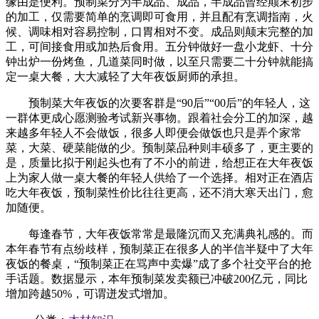
缘由是便利。预制菜分为半成品、成品，半成品曾经颠末初步
的加工，仅需要简单的烹调即可食用，并且配有烹调指南，火
候、调味相对容易控制，口胃相对不变。成品则颠末完整的加
工，可间接食用或加热后食用。五分钟做好一盘小龙虾、十分
钟出炉一份烤鱼，几道菜同时做，以至只需要二十分钟就能搞
定一桌大餐，大大减轻了大年夜饭厨师的承担。
预制菜大年夜饭的次要客群是“90后”“00后”的年轻人，这
一群体更成心愿测验考试新兴事物。跟着社会分工的加深，越
来越多年轻人不会做饭，很多人即便会做饭也只是弄个家常
菜，大菜、硬菜能做的少。预制菜品种则丰硕多了，更主要的
是，质量比拟于刚起头也有了不小的前进，给想正在大年夜饭
上为家人做一桌大餐的年轻人供给了一个选择。相对正在酒店
吃大年夜饭，预制菜性价比往往更高，还不消大寒天出门，愈
加随便。
每逢春节，大年夜饭常常是最隆沉而又充满典礼感的。而
本年春节有点纷歧样，预制菜正在很多人的半信半疑中了大年
夜饭的餐桌，“预制菜正在骂声中卖爆”成了多个社交平台的抢
手话题。数据显示，本年预制菜发卖额已冲破200亿元，同比
增加跨越50%，可谓迸发式增加。