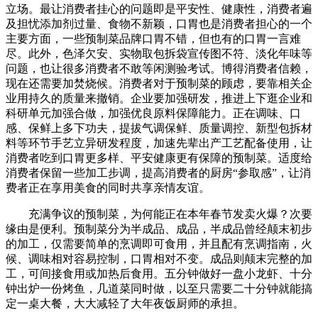
立场。最让消费者挂心的问题即是平安性、健康性，消费者遍
及担忧添加剂过量、食物不新颖，口胃也是消费者担心的一个
主要方面，一些预制菜品牌口胃不错，但也有的口胃一言难
尽。此外，色泽欠安、实物取包拆袋宣传图不符、淡化年味等
问题，也让很多消费者不敢等闲测验考试。博得消费者信赖，
现在还需要加焚烧候。消费者对于预制菜的顾虑，要靠相关企
业用持久的质量来撤销。企业要加强研发，推进上下逛企业和
科研单元加强合做，加强优良原料保障能力。正在调味、口
感、保鲜上多下功夫，提拔气调保鲜、质量调控、新型包拆材
料等环节手艺立异研发程度，加速先辈出产工艺配备使用，让
消费者吃到口胃更多样、平安健康更有保障的预制菜。适度给
消费者保留一些加工步调，提高消费者的厨房“参取感”，让消
费者正在享用美食的同时共享亲情友谊。
充满争议的预制菜，为何能正在本年春节发卖火爆？次要
缘由是便利。预制菜分为半成品、成品，半成品曾经颠末初步
的加工，仅需要简单的烹调即可食用，并且配有烹调指南，火
候、调味相对容易控制，口胃相对不变。成品则颠末完整的加
工，可间接食用或加热后食用。五分钟做好一盘小龙虾、十分
钟出炉一份烤鱼，几道菜同时做，以至只需要二十分钟就能搞
定一桌大餐，大大减轻了大年夜饭厨师的承担。