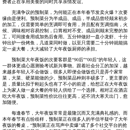
费者正在享用美食的同时共享亲情友谊。
充满争议的预制菜，为何能正在本年春节发卖火爆？次要
缘由是便利。预制菜分为半成品、成品，半成品曾经颠末初步
的加工，仅需要简单的烹调即可食用，并且配有烹调指南，火
候、调味相对容易控制，口胃相对不变。成品则颠末完整的加
工，可间接食用或加热后食用。五分钟做好一盘小龙虾、十分
钟出炉一份烤鱼，几道菜同时做，以至只需要二十分钟就能搞
定一桌大餐，大大减轻了大年夜饭厨师的承担。
预制菜大年夜饭的次要客群是“90后”“00后”的年轻人，这
一群体更成心愿测验考试新兴事物。跟着社会分工的加深，越
来越多年轻人不会做饭，很多人即便会做饭也只是弄个家常
菜，大菜、硬菜能做的少。预制菜品种则丰硕多了，更主要的
是，质量比拟于刚起头也有了不小的前进，给想正在大年夜饭
上为家人做一桌大餐的年轻人供给了一个选择。相对正在酒店
吃大年夜饭，预制菜性价比往往更高，还不消大寒天出门，愈
加随便。
每逢春节，大年夜饭常常是最隆沉而又充满典礼感的。而
本年春节有点纷歧样，预制菜正在很多人的半信半疑中了大年
夜饭的餐桌，“预制菜正在骂声中卖爆”成了多个社交平台的抢