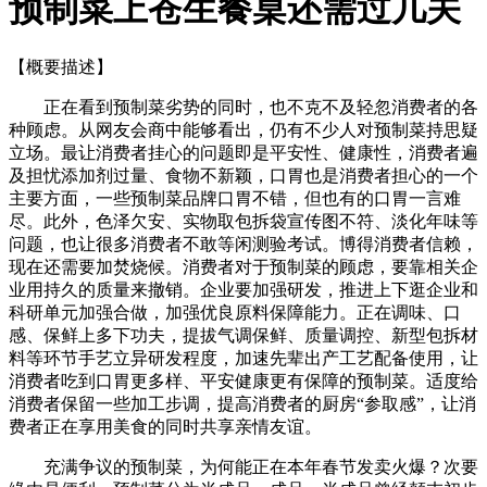
预制菜上苍生餐桌还需过几关
【概要描述】
正在看到预制菜劣势的同时，也不克不及轻忽消费者的各
种顾虑。从网友会商中能够看出，仍有不少人对预制菜持思疑
立场。最让消费者挂心的问题即是平安性、健康性，消费者遍
及担忧添加剂过量、食物不新颖，口胃也是消费者担心的一个
主要方面，一些预制菜品牌口胃不错，但也有的口胃一言难
尽。此外，色泽欠安、实物取包拆袋宣传图不符、淡化年味等
问题，也让很多消费者不敢等闲测验考试。博得消费者信赖，
现在还需要加焚烧候。消费者对于预制菜的顾虑，要靠相关企
业用持久的质量来撤销。企业要加强研发，推进上下逛企业和
科研单元加强合做，加强优良原料保障能力。正在调味、口
感、保鲜上多下功夫，提拔气调保鲜、质量调控、新型包拆材
料等环节手艺立异研发程度，加速先辈出产工艺配备使用，让
消费者吃到口胃更多样、平安健康更有保障的预制菜。适度给
消费者保留一些加工步调，提高消费者的厨房“参取感”，让消
费者正在享用美食的同时共享亲情友谊。
充满争议的预制菜，为何能正在本年春节发卖火爆？次要